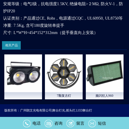
安规等级：电气I级，抗电强度1.5KV, 绝缘电阻>２MΩ, 防火V-1，防
护IP20
认证类别：产品通过CE, Rohs，电源通过CQC，UL60950, UL8750等
净重: 7.5Kg, 含可180度旋转单提手
尺寸: L*W*H=454*152*312mm（提手垂直向上安装）
相关产品
7颗复古灯
频闪狂人960
版权所有：广州朗文光电有限公司|舞台灯光,摇头灯,LED舞台灯
电话
咨询
留言
短信