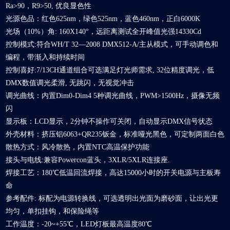
Ra>90，R9>50, 优良显色性
光源色品：红色625nm，绿色525nm，蓝色460nm，正白6000K
光场（10%）角: 160X140°，远距离测试全开峰值光强14330Cd
控制模式:符合WH/T 32—2008 DMX512-A/主从模式，可手动调色和
编程，带渐入和持续时间
控制喜好:7/13CH通道组合可选满足灯光师需求, 32位精度调光，低
DMX数值调光柔滑, 无跳闪，无视觉冲击
调光曲线：内置Dim0-Dim4 5种调光曲线，PWM>1500Hz，摄像无频
闪
显示板：LCD显示，2分钟不操作可关闭，自动显示DMX信号状态
外壳材料：挤压铝6063+QR235钣金，标准哑光黑色，可定制两面白色
散热方式：风冷散热，内置NTC高温保护功能
接头与电线:兼容Powercon蓝头，3XLR/5XLR连接座.
焊接工艺：180℃低温回流焊接，高达15000小时的开关电源与主板寿
命
参考配件: 标配为电源转换线，可选透明出光面为磨砂面，让出光更
均匀，单扣挂钩，和保险绳等
工作温度：-20~+55℃，LED灯板最高温度80℃